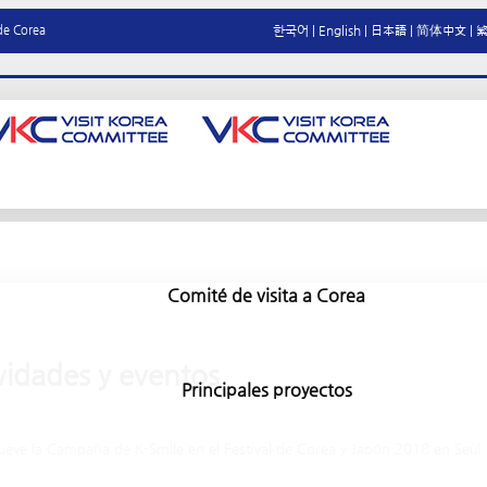
 de Corea
한국어
|
English
|
日本語
|
简体中文
|
Comité de visita a Corea
vidades y eventos
Principales proyectos
eve la Campaña de K-Smile en el Festival de Corea y Japón 2018 en Seúl