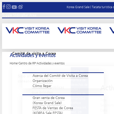
Korea Grand Sale
|
Tarjeta turística
Toggle SlidingBar Area
Comité de visita a Corea
Actividades y eventos
Home
-
Centro de RP
-
Actividades y eventos
Mapa del
Acerca del Comité de Visita a Corea
sitio
|
Sitio oficial de turismo
Política de
Organización
coreano
derechos de
Cómo llegar
Acti
Entidades públicas
autor
|
que brindan
Política de
servicios turísticos
Gran venta de Corea
privacidad
Title
(Korea Grand Sale)
Edificio
Teatros, centros de
Se promu
Taehwa Int.
FESTA de Ventas de Corea
arte y museos
Date
802, 29
(KOREA Sale FESTA)