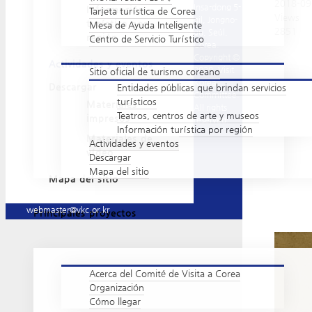
2018-09
Insa-dong 5-
Información
Tarjeta turística de Corea
Views
gil, Jongno-
turística por
Mesa de Ayuda Inteligente
2851
gu, Seúl,
región
Centro de Servicio Turístico
Corea.
Copyright ©
Actividades y eventos
2020. Visit
Sitio oficial de turismo coreano
Korea
Descargar
Entidades públicas que brindan servicios
Committee.
turísticos
Materiales
All rights
Teatros, centros de arte y museos
impresos
reserved.
Información turística por región
Materiales de
Actividades y eventos
vídeo
Descargar
Mapa del sitio
Mapa del sitio
webmaster@vkc.or.kr
Principales proyectos
Acerca del Comité de Visita a Corea
Organización
Cómo llegar