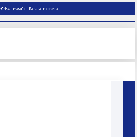
繁體中文
|
español
|
Bahasa Indonesia