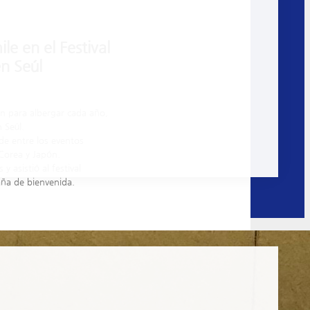
e en el Festival
n Seúl
an para albergar cada año,
 Seúl.
nde entre los eventos
Corea y Japón.
y asistió al festival
aña de bienvenida.