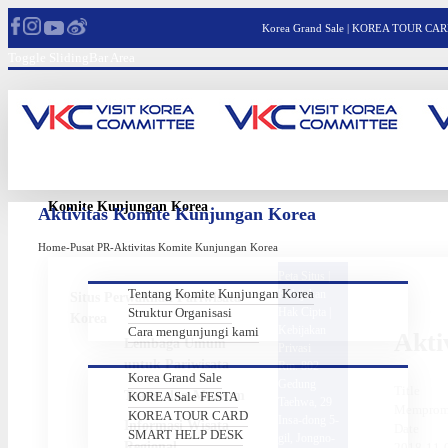
Korea Grand Sale
|
KOREA TOUR CA
Toggle SlidingBar Area
Komite Kunjungan Korea
Aktivitas Komite Kunjungan Korea
Home
-
Pusat PR
-
Aktivitas Komite Kunjungan Korea
Peta Situs
|
Tentang Komite Kunjungan Korea
Kebijakan
Situs Perwakilan Pariwisata
Struktur Organisasi
Hak Cipta
|
Korea
Kebijakan
Cara mengunjungi kami
Akti
Lembaga Umum
Privasi
untuk Pariwisata
Rm. 802
Korea Grand Sale
Gedung
Title
Teater dan Museum
KOREA Sale FESTA
Taehwa, 29
Mempromo
KOREA TOUR CARD
Insa-dong 5-
Informasi Wisata
Date
SMART HELP DESK
gil, Jongno-
Regional
2018-11-