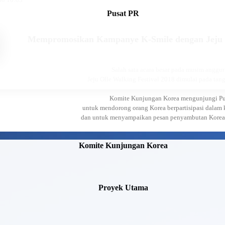
Pusat PR
Mempromosikan Kampanye K-Smile dengan Jeju Ol
Salah sata acara besar pada musim anggur 
Jeju Olle Walking Festival 2018 dimulai pada tan
Komite Kunjungan Korea mengunjungi Pu
untuk mendorong orang Korea berpartisipasi dalam
dan untuk menyampaikan pesan penyambutan Korea u
Komite Kunjungan Korea
Proyek Utama