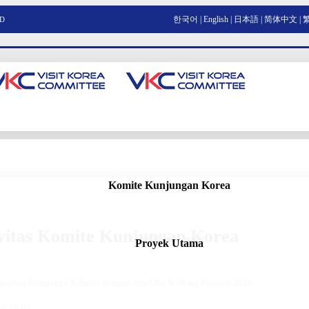
한국어
|
English
|
日本語
|
简体中文
|
RD
Komite Kunjungan Korea
vitas Komite Kunjungan Korea
Proyek Utama
sikan Kampanye K-Smile dengan Jeju Olle Walking Festival 2018
08 10:03