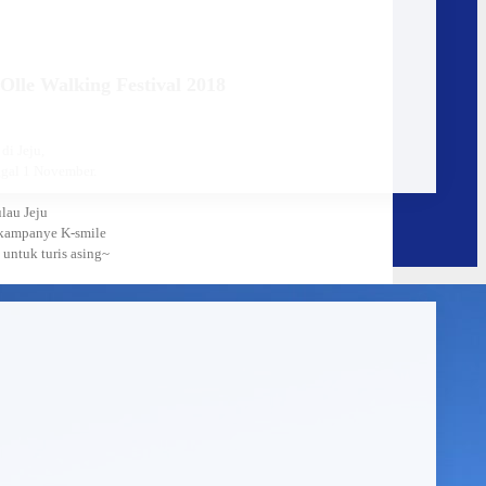
le Walking Festival 2018
di Jeju,
ggal 1 November.
lau Jeju
 kampanye K-smile
ntuk turis asing~