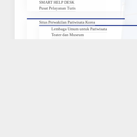
SMART HELP DESK
Pusat Pelayanan Turis
Situs Perwakilan Pariwisata Korea
Lembaga Umum untuk Pariwisata
Teater dan Museum
Informasi Wisata Regional
Aktivitas Komite Kunjungan Korea
Download
Peta Situs
Pusat PR
Tentang Komite Kunjungan Korea
Struktur Organisasi
Cara mengunjungi kami
Korea Grand Sale
KOREA Sale FESTA