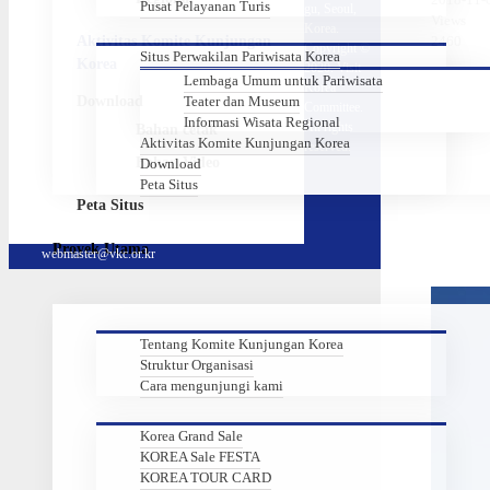
Pusat Pelayanan Turis
gu, Seoul,
Views
Korea.
2460
Aktivitas Komite Kunjungan
Copyright ©
Situs Perwakilan Pariwisata Korea
Korea
2020. Visit
Lembaga Umum untuk Pariwisata
Korea
Teater dan Museum
Download
Committee.
Informasi Wisata Regional
All rights
Bahan cetak
Aktivitas Komite Kunjungan Korea
reserved.
Bahan Video
Download
Peta Situs
Peta Situs
Proyek Utama
webmaster@vkc.or.kr
Tentang Komite Kunjungan Korea
Struktur Organisasi
Cara mengunjungi kami
Korea Grand Sale
KOREA Sale FESTA
KOREA TOUR CARD