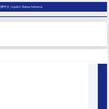
繁體中文
|
español
|
Bahasa Indonesia