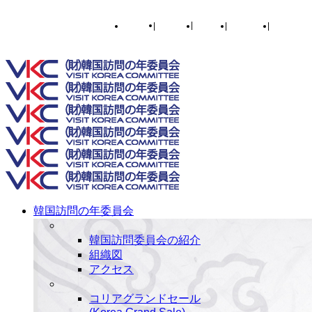
English
|
한국어
|
日本語
|
简体中文
|
繁體中文
Toggle SlidingBar Area
韓国訪問の年委員会
韓国訪問委員会の紹介
組織図
アクセス
コリアグランドセール