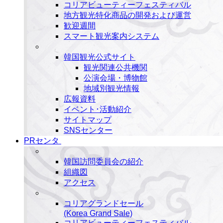
コリアビューティーフェスティバル
地方観光特化商品の開発および運営
歓迎週間
スマート観光案内システム
韓国観光公式サイト
観光関連公共機関
公演会場・博物館
地域別観光情報
広報資料
イベント･活動紹介
サイトマップ
SNSセンター
PRセンタ
韓国訪問委員会の紹介
組織図
アクセス
コリアグランドセール
(Korea Grand Sale)
コリアビューティーフェスティバル