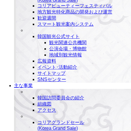
(Korea Grand Sale)
コリアビューティーフェスティバル
地方観光特化商品の開発および運営
歓迎週間
スマート観光案内システム
韓国観光公式サイト
観光関連公共機関
公演会場・博物館
地域別観光情報
広報資料
イベント･活動紹介
サイトマップ
SNSセンター
主な事業
韓国訪問委員会の紹介
組織図
アクセス
コリアグランドセール
(Korea Grand Sale)