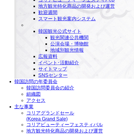
地方観光特化商品の開発および運営
歓迎週間
スマート観光案内システム
韓国観光公式サイト
観光関連公共機関
公演会場・博物館
地域別観光情報
広報資料
イベント･活動紹介
サイトマップ
SNSセンター
韓国訪問の年委員会
韓国訪問委員会の紹介
組織図
アクセス
主な事業
コリアグランドセール
(Korea Grand Sale)
コリアビューティーフェスティバル
地方観光特化商品の開発および運営