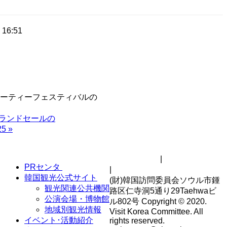
 16:51
ビューティーフェスティバルの
アグランドセールの
5
»
サイトマップ
|
著作権ポリシー
PRセンタ
|
個人情報処理方針
韓国観光公式サイト
(財)韓国訪問委員会ソウル市鍾
観光関連公共機関
路区仁寺洞5通り29Taehwaビ
公演会場・博物館
ル802号 Copyright © 2020.
地域別観光情報
Visit Korea Committee. All
イベント･活動紹介
rights reserved.