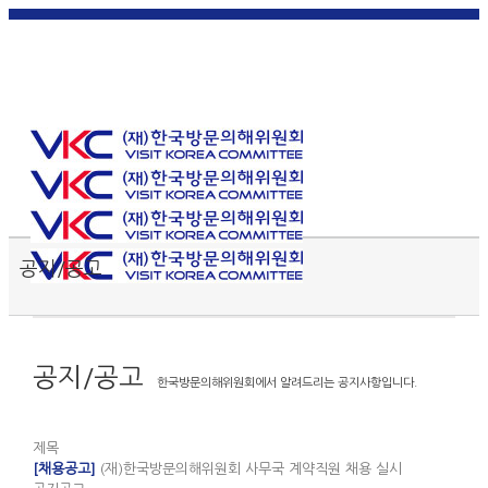
한국
English
|
日本
简体中
繁體中
어
|
語
|
文
|
文
Toggle SlidingBar Area
공지/공고
공지/공고
한국방문의해위원회에서 알려드리는 공지사항입니다.
제목
[채용공고]
(재)한국방문의해위원회 사무국 계약직원 채용 실시