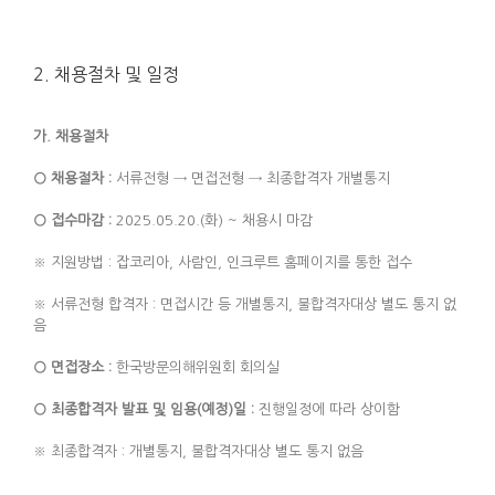
2. 채용절차 및 일정
가
.
채용절차
○
채용절차
:
서류전형 → 면접전형 → 최종합격자 개별통지
○
접수마감
:
2025.05.20.(화) ~ 채용시 마감
※ 지원방법 : 잡코리아, 사람인, 인크루트 홈페이지를 통한 접수
※ 서류전형 합격자 : 면접시간 등 개별통지, 불합격자대상 별도 통지 없
음
○
면접장소
:
한국방문의해위원회 회의실
○
최종합격자 발표 및 임용
(
예정
)
일
:
진행일정에 따라 상이함
※ 최종합격자 : 개별통지, 불합격자대상 별도 통지 없음