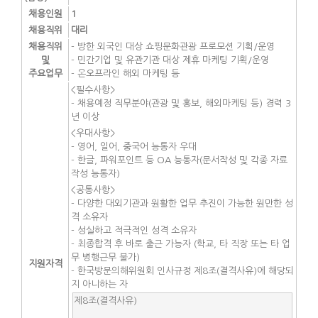
채용인원
1
채용직위
대리
채용직위
- 방한 외국인 대상 쇼핑문화관광 프로모션 기획/운영
및
- 민간기업 및 유관기관 대상 제휴 마케팅 기획/운영
주요업무
- 온오프라인 해외 마케팅 등
<필수사항>
- 채용예정 직무분야(관광 및 홍보, 해외마케팅 등) 경력 3
년 이상
<우대사항>
- 영어, 일어, 중국어 능통자 우대
- 한글, 파워포인트 등 OA 능통자(문서작성 및 각종 자료
작성 능통자)
<공통사항>
- 다양한 대외기관과 원활한 업무 추진이 가능한 원만한 성
격 소유자
- 성실하고 적극적인 성격 소유자
- 최종합격 후 바로 출근 가능자 (학교, 타 직장 또는 타 업
무 병행근무 불가)
지원자격
- 한국방문의해위원회 인사규정 제8조(결격사유)에 해당되
지 아니하는 자
제8조(결격사유)