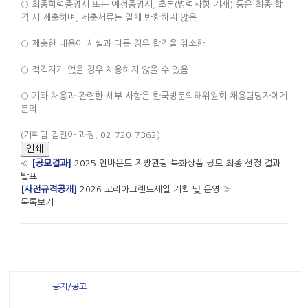
○ 최종학력증명서 또는 예정증명서, 초본(병력사항 기재) 등은 최종 합
격 시 제출하며, 제출서류는 일체 반환하지 않음
○ 제출한 내용이 사실과 다를 경우 합격을 취소함
○ 적격자가 없을 경우 채용하지 않을 수 있음
○ 기타 채용과 관련한 세부 사항은 한국방문의해위원회 채용담당자에게
문의
(기획팀 김진아 과장, 02-720-7362)
인쇄
«
[공모결과]
2025 인바운드 지방관광 특화상품 공모 최종 선정 결과
발표
[사전규격공개]
2026 코리아그랜드세일 기획 및 운영
»
목록보기
공지/공고