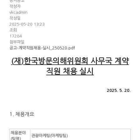
공지공고
작성자
vkcadmin
작성일
2025-05-20 13:23
조회
17284
첨부파일
공고-계약직원채용-실시_250520.pdf
(
재
)
한국방문의해위원회 사무국 계약
직원 채용 실시
2025. 5. 20.
1. 채용개요
채용분야
관광마케팅(마케팅팀)
(팀명)