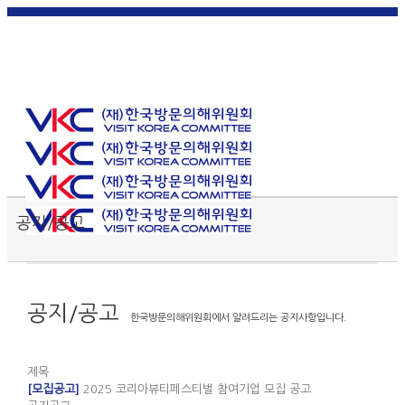
한국
English
|
日本
简体中
繁體中
어
|
語
|
文
|
文
Toggle SlidingBar Area
공지/공고
공지/공고
한국방문의해위원회에서 알려드리는 공지사항입니다.
제목
[모집공고]
2025 코리아뷰티페스티벌 참여기업 모집 공고