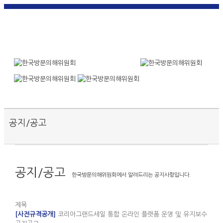
한국
English
|
日本
简体中
繁體中
어
|
語
|
文
|
文
Toggle SlidingBar Area
공지/공고
공지/공고
한국방문의해위원회에서 알려드리는 공지사항입니다.
제목
[사전규격공개]
코리아그랜드세일 통합 온라인 플랫폼 운영 및 유지보수