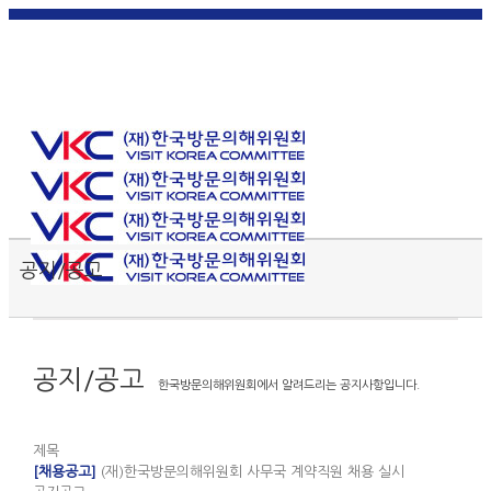
한국
English
|
日本
简体中
繁體中
어
|
語
|
文
|
文
Toggle SlidingBar Area
공지/공고
공지/공고
한국방문의해위원회에서 알려드리는 공지사항입니다.
제목
[채용공고]
(재)한국방문의해위원회 사무국 계약직원 채용 실시