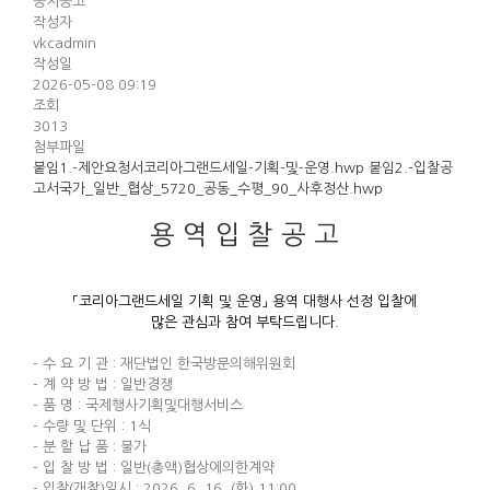
공지공고
작성자
vkcadmin
작성일
2026-05-08 09:19
조회
3013
첨부파일
붙임1.-제안요청서코리아그랜드세일-기획-및-운영.hwp
붙임2.-입찰공
고서국가_일반_협상_5720_공동_수평_90_사후정산.hwp
용 역 입 찰 공 고
「코리아그랜드세일 기획 및 운영」 용역 대행사 선정 입찰에
많은 관심과 참여 부탁드립니다.
- 수 요 기 관 : 재단법인 한국방문의해위원회
- 계 약 방 법 : 일반경쟁
- 품 명 : 국제행사기획및대행서비스
- 수량 및 단위 : 1식
- 분 할 납 품 : 불가
- 입 찰 방 법 : 일반(총액)협상에의한계약
- 입찰(개찰)일시 : 2026. 6. 16. (화) 11:00