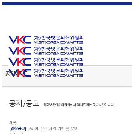
한국
English
|
日本
简体中
繁體中
어
|
語
|
文
|
文
Toggle SlidingBar Area
공지/공고
공지/공고
한국방문의해위원회에서 알려드리는 공지사항입니다.
제목
[입찰공고]
코리아그랜드세일 기획 및 운영