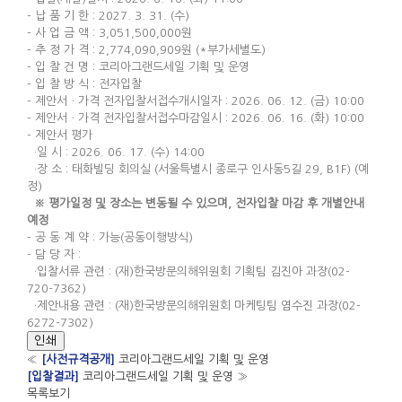
- 납 품 기 한 : 2027. 3. 31. (수)
- 사 업 금 액 : 3,051,500,000원
- 추 정 가 격 : 2,774,090,909원 (*부가세별도)
- 입 찰 건 명 : 코리아그랜드세일 기획 및 운영
- 입 찰 방 식 : 전자입찰
- 제안서ㆍ가격 전자입찰서접수개시일자 : 2026. 06. 12. (금) 10:00
- 제안서ㆍ가격 전자입찰서접수마감일시 : 2026. 06. 16. (화) 10:00
- 제안서 평가
·일 시 : 2026. 06. 17. (수) 14:00
·장 소 : 태화빌딩 회의실 (서울특별시 종로구 인사동5길 29, B1F) (예
정)
※ 평가일정 및 장소는 변동될 수 있으며, 전자입찰 마감 후 개별안내
예정
- 공 동 계 약 : 가능(공동이행방식)
- 담 당 자 :
·입찰서류 관련 : (재)한국방문의해위원회 기획팀 김진아 과장(02-
720-7362)
·제안내용 관련 : (재)한국방문의해위원회 마케팅팀 염수진 과장(02-
6272-7302)
인쇄
«
[사전규격공개]
코리아그랜드세일 기획 및 운영
[입찰결과]
코리아그랜드세일 기획 및 운영
»
목록보기