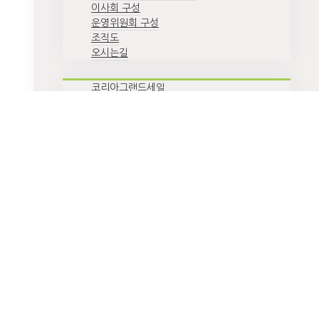
이사회 구성
운영위원회 구성
조직도
오시는길
코리아그랜드세일
코리아뷰티페스티벌
K-관광 협력단
지방관광 특화상품 개발 및 운영
환영주간
스마트 관광안내시스템
공지/공고
홍보자료
인쇄자료
영상자료
행사 스케치
사이트맵
SNS 센터