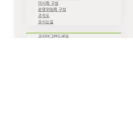
이사회 구성
운영위원회 구성
조직도
오시는길
코리아그랜드세일
코리아뷰티페스티벌
K-관광 협력단
지방관광 특화상품 개발 및 운영
환영주간
스마트 관광안내시스템
공지/공고
홍보자료
인쇄자료
영상자료
행사 스케치
사이트맵
SNS 센터