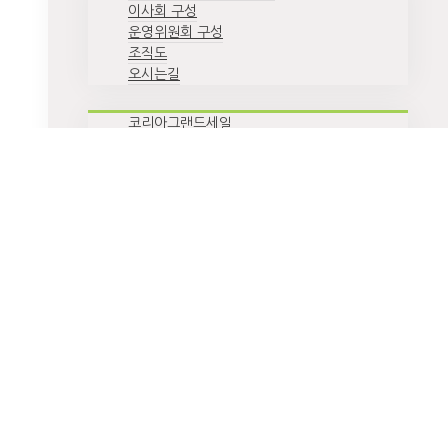
이사회 구성
운영위원회 구성
조직도
오시는길
코리아그랜드세일
코리아뷰티페스티벌
K-관광 협력단
지방관광 특화상품 개발 및 운영
환영주간
스마트 관광안내시스템
공지/공고
홍보자료
인쇄자료
영상자료
행사 스케치
사이트맵
SNS 센터