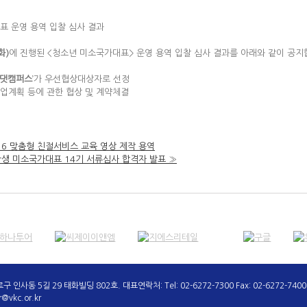
표 운영 용역 입찰 심사 결과
화)
에 진행된 <청소년 미소국가대표> 운영 용역 입찰 심사 결과를 아래와 같이 공지
올댓캠퍼스
’가 우선협상대상자로 선정
사업계획 등에 관한 협상 및 계약체결
016 맞춤형 친절서비스 교육 영상 제작 용역
학생 미소국가대표 14기 서류심사 합격자 발표
»
동 5길 29 태화빌딩 802호. 대표연락처: Tel: 02-6272-7300 Fax: 02-6272-7400
r@vkc.or.kr