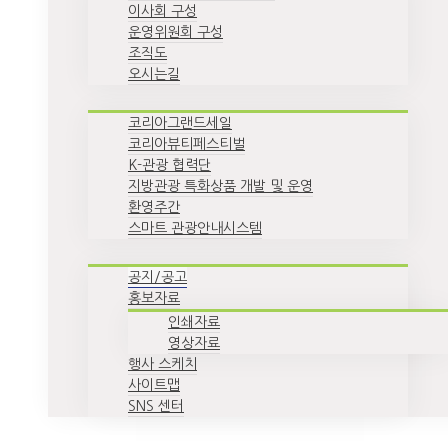
이사회 구성
운영위원회 구성
조직도
오시는길
코리아그랜드세일
코리아뷰티페스티벌
K-관광 협력단
지방관광 특화상품 개발 및 운영
환영주간
스마트 관광안내시스템
공지/공고
홍보자료
인쇄자료
영상자료
행사 스케치
사이트맵
SNS 센터