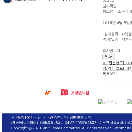
62272
첨부파일
청소년 미소국가대
2016년 4월 5일(
-심사결과 : ‘
(주)
-향후일정 : 세부
감사합니다.
인쇄
«
[입찰공고] 2
[합격자 발표] 대
목록보기
사이트맵
|
오시는 길
|
저작권 정책
|
개인정보 보호 정책
(재)한국방문의해위원회(고유번호 : 104-82-10669) 대표자: 이부진 서울특별시 종로구 인사
Copyright © 2020. Visit Korea Committee. All rights reserved. webmaste