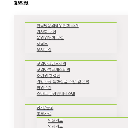
홍보마당
한국방문의해위원회 소개
이사회 구성
운영위원회 구성
조직도
오시는길
코리아그랜드세일
코리아뷰티페스티벌
K-관광 협력단
지방관광 특화상품 개발 및 운영
환영주간
스마트 관광안내시스템
공지/공고
홍보자료
인쇄자료
영상자료