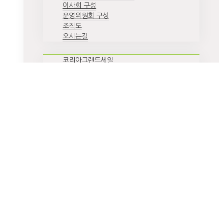
이사회 구성
운영위원회 구성
조직도
오시는길
코리아그랜드세일
코리아뷰티페스티벌
K-관광 협력단
지방관광 특화상품 개발 및 운영
환영주간
스마트 관광안내시스템
공지/공고
홍보자료
인쇄자료
영상자료
행사 스케치
사이트맵
SNS 센터