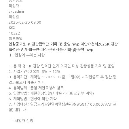
공지공고
작성자
vkcadmin
작성일
2025-02-25 09:00
조회
18322
첨부파일
입찰공고문_K-관광협력단-기획-및-운영.hwp
제안요청서2025K-관광
협력단-연계-외국인-대상-관광상품-기획-및-운영.hwp
Ⅰ. 입찰에 부치는 사항
1. 용 역 명 : K-관광 협력단 연계 외국인 대상 관광상품 기획 및 운영
2. 사업기간 : 2025. 3월 ~ 12월
3. 용역기간 : 계약일 ~ 2025. 12월 31일(수) * 과업종료 후 정산 및
결과보고서 제출시까지
4. 용역범위 : 붙임 제안요청서 참조
5. 입찰방법 : 제한경쟁입찰(사후원가검토 조건부 계약)
6. 계약방법 : 협상에 의한 계약
7. 사업예산 : 일금오억팔천일백일십만원정(￦581,100,000/VAT 포
함) 범위 내
Ⅱ. 사업자 선정