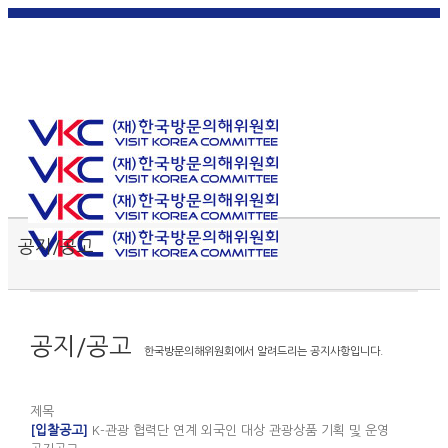
한국
English
|
日本
简体中
繁體中
어
|
語
|
文
|
文
Toggle SlidingBar Area
공지/공고
공지/공고
한국방문의해위원회에서 알려드리는 공지사항입니다.
제목
[입찰공고]
K-관광 협력단 연계 외국인 대상 관광상품 기획 및 운영