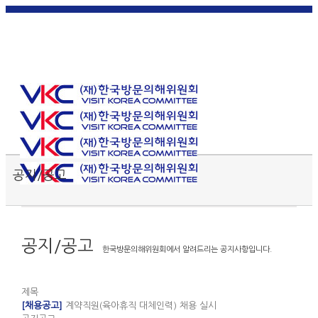
한국
English
|
日本
简体中
繁體中
어
|
語
|
文
|
文
Toggle SlidingBar Area
공지/공고
공지/공고
한국방문의해위원회에서 알려드리는 공지사항입니다.
제목
[채용공고]
계약직원(육아휴직 대체인력) 채용 실시