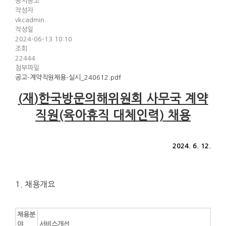
공지공고
작성자
vkcadmin
작성일
2024-06-13 10:10
조회
22444
첨부파일
공고-계약직원채용-실시_240612.pdf
(
재
)
한국방문의해위원회 사무국 계약
직원(육아휴직 대체인력) 채용
2024. 6. 12.
1. 채용개요
채용분
야
서비스개선