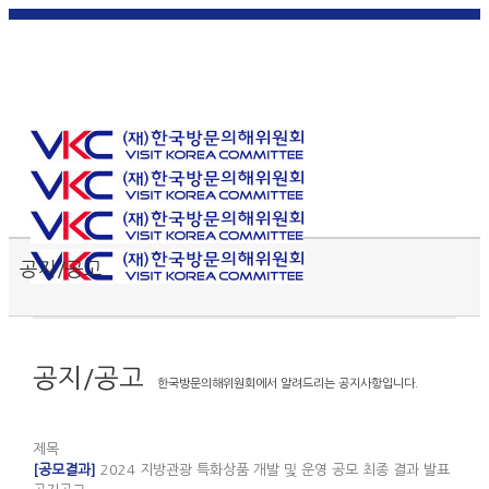
한국
English
|
日本
简体中
繁體中
어
|
語
|
文
|
文
Toggle SlidingBar Area
공지/공고
공지/공고
한국방문의해위원회에서 알려드리는 공지사항입니다.
제목
[공모결과]
2024 지방관광 특화상품 개발 및 운영 공모 최종 결과 발표