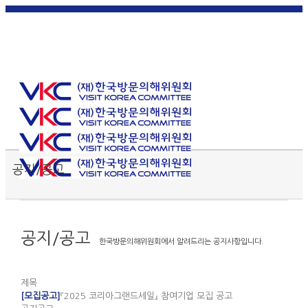
한국
English
|
日本
简体中
繁體中
어
|
語
|
文
|
文
Toggle SlidingBar Area
공지/공고
공지/공고
한국방문의해위원회에서 알려드리는 공지사항입니다.
제목
[모집공고]
『2025 코리아그랜드세일』 참여기업 모집 공고