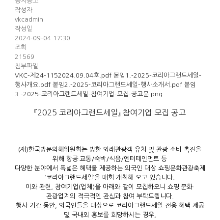
공지공고
작성자
vkcadmin
작성일
2024-09-04 17:30
조회
21569
첨부파일
VKC-제24-1152024.09.04호.pdf
붙임1.-2025-코리아그랜드세일-
행사개요.pdf
붙임2.-2025-코리아그랜드세일-행사소개서.pdf
붙임
3.-2025-코리아그랜드세일-참여기업-모집-공고문.png
『2025 코리아그랜드세일』 참여기업 모집 공고
(재)한국방문의해위원회는 방한 외래관광객 유치 및 관광 소비 촉진을
위해 항공·교통/숙박/식음/엔터테인먼트 등
다양한 분야에서 폭넓은 혜택을 제공하는 외국인 대상 쇼핑문화관광축제
‘코리아그랜드세일’을 매회 개최해 오고 있습니다.
이와 관련, 참여기업(업체)을 아래와 같이 모집하오니 쇼핑·문화·
관광업계의 적극적인 관심과 참여 부탁드립니다.
행사 기간 동안, 외국인들을 대상으로 코리아그랜드세일 전용 혜택 제공
및 국내외 홍보를 희망하시는 경우,