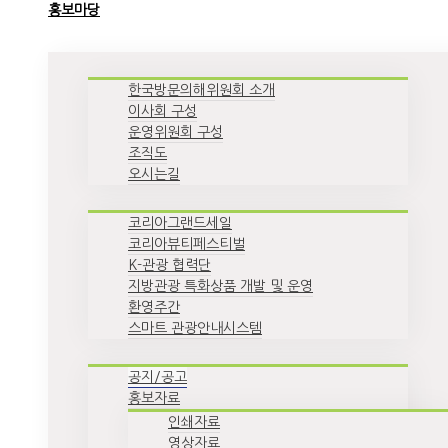
홍보마당
한국방문의해위원회 소개
이사회 구성
운영위원회 구성
조직도
오시는길
코리아그랜드세일
코리아뷰티페스티벌
K-관광 협력단
지방관광 특화상품 개발 및 운영
환영주간
스마트 관광안내시스템
공지/공고
홍보자료
인쇄자료
영상자료