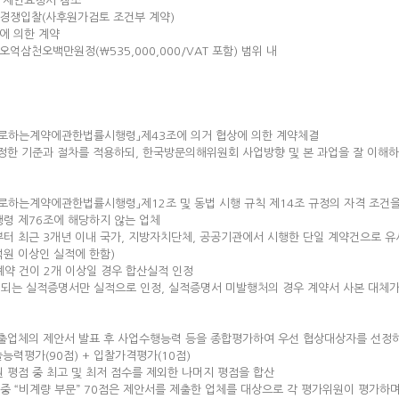
붙임 제안요청서 참조
제한경쟁입찰(사후원가검토 조건부 계약)
상에 의한 계약
금오억삼천오백만원정(￦535,000,000/VAT 포함) 범위 내
자로하는계약에관한법률시행령」제43조에 의거 협상에 의한 계약체결
공정한 기준과 절차를 적용하되, 한국방문의해위원회 사업방향 및 본 과업을 잘 이해
로하는계약에관한법률시행령」제12조 및 동법 시행 규칙 제14조 규정의 자격 조건을
령 제76조에 해당하지 않는 업체
터 최근 3개년 이내 국가, 지방자치단체, 공공기관에서 시행한 단일 계약건으로 유
억원 이상인 실적에 한함)
 계약 건이 2개 이상일 경우 합산실적 인정
 되는 실적증명서만 실적으로 인정, 실적증명서 미발행처의 경우 계약서 사본 대체가
제출업체의 제안서 발표 후 사업수행능력 등을 종합평가하여 우선 협상대상자를 선정하
술능력평가(90점) + 입찰가격평가(10점)
 평점 중 최고 및 최저 점수를 제외한 나머지 평점을 합산
 중 “비계량 부문” 70점은 제안서를 제출한 업체를 대상으로 각 평가위원이 평가하