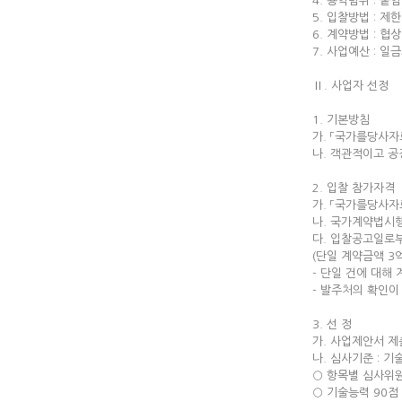
4. 용역범위 : 
5. 입찰방법 : 
6. 계약방법 : 협
7. 사업예산 : 일
Ⅱ. 사업자 선정
1. 기본방침
가. 「국가를당사
나. 객관적이고 
2. 입찰 참가자격
가. 「국가를당사자
나. 국가계약법시행
다. 입찰공고일로부
(단일 계약금액 3
- 단일 건에 대해
- 발주처의 확인이
3. 선 정
가. 사업제안서 
나. 심사기준 : 기
○ 항목별 심사위원
○ 기술능력 90점