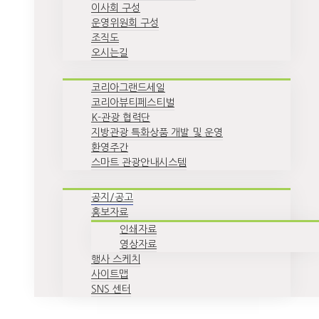
이사회 구성
운영위원회 구성
조직도
오시는길
코리아그랜드세일
코리아뷰티페스티벌
K-관광 협력단
지방관광 특화상품 개발 및 운영
환영주간
스마트 관광안내시스템
공지/공고
홍보자료
인쇄자료
영상자료
행사 스케치
사이트맵
SNS 센터