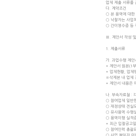
업체 제출 서류를 
다. 계약조건
○ 본 용역에 대
○ 낙찰자는 사업
○ 간이영수증 등
Ⅲ. 제안서 작성 
1. 제출서류
가. 과업수행 제안서
* 제안서 원본(1
* 업체현황, 업체명
※삭제본 내 업체 
* 제안서 내용은 
나. 부속자료철 : 
○ 참여업체 일반
○ 재정상태 견실
○ 유사용역 수행
○ 용역이행 실적
* 최근 입찰공고일
○ 참여인력 총괄
○ 사업 책임자 이