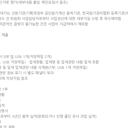
근거로 평가(세부내용 붙임 제안요청서 참조)
한 대가는 전문기관(기획재정부 공인원가계산 용역기관, 한국원가관리협회 등록기관)
착수 전 위원회 사업담당자로부터 사업정산에 대한 세부지침 수령 후 착수해야함
 객관적인 증빙이 불가능한 건은 사업비 지급액에서 제외함
및 제출
 8부 및 USB 1개(저장파일 2개)
부, USB 저장파일)…업체현황, 업체명 등 업체관련 내용 일체 포함
 등 일체 업체관련 내용 삭제본(7부, USB 1개 저장파일)
관련 정보 표기 시 별도 패널티 부과
아래 작성지침 참조
각 1부
현황
도
실적
증명서
로부터 3년간 용역 실적(완료되거나 진행 중인 유사 과업 실적)
표
력 및 경력