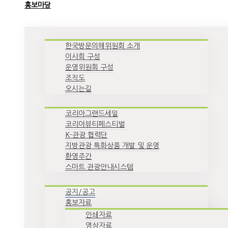
홍보마당
한국방문의해위원회 소개
이사회 구성
운영위원회 구성
조직도
오시는길
코리아그랜드세일
코리아뷰티페스티벌
K-관광 협력단
지방관광 특화상품 개발 및 운영
환영주간
스마트 관광안내시스템
공지/공고
홍보자료
인쇄자료
영상자료