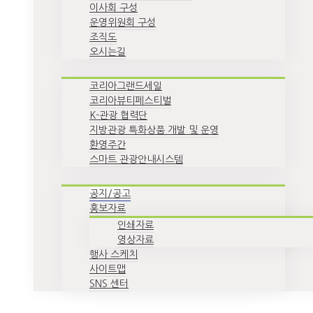
이사회 구성
운영위원회 구성
조직도
오시는길
코리아그랜드세일
코리아뷰티페스티벌
K-관광 협력단
지방관광 특화상품 개발 및 운영
환영주간
스마트 관광안내시스템
공지/공고
홍보자료
인쇄자료
영상자료
행사 스케치
사이트맵
SNS 센터