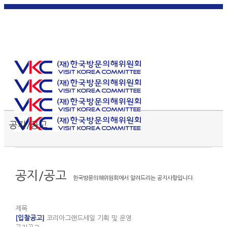
한국
English
|
日本
简体中
繁體中
어
|
語
|
文
|
文
Toggle SlidingBar Area
공지/공고
공지/공고
한국방문의해위원회에서 알려드리는 공지사항입니다.
제목
[입찰공고]
코리아그랜드세일 기획 및 운영