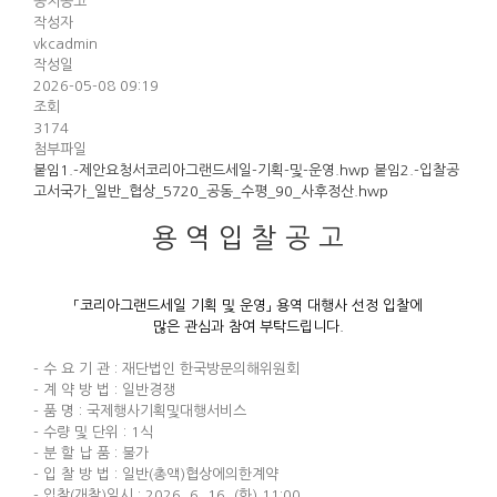
공지공고
작성자
vkcadmin
작성일
2026-05-08 09:19
조회
3174
첨부파일
붙임1.-제안요청서코리아그랜드세일-기획-및-운영.hwp
붙임2.-입찰공
고서국가_일반_협상_5720_공동_수평_90_사후정산.hwp
용 역 입 찰 공 고
「코리아그랜드세일 기획 및 운영」 용역 대행사 선정 입찰에
많은 관심과 참여 부탁드립니다.
- 수 요 기 관 : 재단법인 한국방문의해위원회
- 계 약 방 법 : 일반경쟁
- 품 명 : 국제행사기획및대행서비스
- 수량 및 단위 : 1식
- 분 할 납 품 : 불가
- 입 찰 방 법 : 일반(총액)협상에의한계약
- 입찰(개찰)일시 : 2026. 6. 16. (화) 11:00