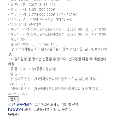
- 납 품 기 한 : 2027. 3. 31. (수)
- 사 업 금 액 : 3,051,500,000원
- 추 정 가 격 : 2,774,090,909원 (*부가세별도)
- 입 찰 건 명 : 코리아그랜드세일 기획 및 운영
- 입 찰 방 식 : 전자입찰
- 제안서ㆍ가격 전자입찰서접수개시일자 : 2026. 06. 12. (금) 10:00
- 제안서ㆍ가격 전자입찰서접수마감일시 : 2026. 06. 16. (화) 10:00
- 제안서 평가
·일 시 : 2026. 06. 17. (수) 14:00
·장 소 : 태화빌딩 회의실 (서울특별시 종로구 인사동5길 29, B1F) (예
정)
※ 평가일정 및 장소는 변동될 수 있으며, 전자입찰 마감 후 개별안내
예정
- 공 동 계 약 : 가능(공동이행방식)
- 담 당 자 :
·입찰서류 관련 : (재)한국방문의해위원회 기획팀 김진아 과장(02-
720-7362)
·제안내용 관련 : (재)한국방문의해위원회 마케팅팀 염수진 과장(02-
6272-7302)
인쇄
«
[사전규격공개]
코리아그랜드세일 기획 및 운영
[입찰결과]
코리아그랜드세일 기획 및 운영
»
목록보기