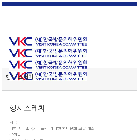
한국
English
|
日本
简体中
繁體中
어
|
語
|
文
|
文
Toggle SlidingBar Area
행사 스케치
행사스케치
제목
대학생 미소국가대표-니가타현 환대문화 교류 개최
작성일