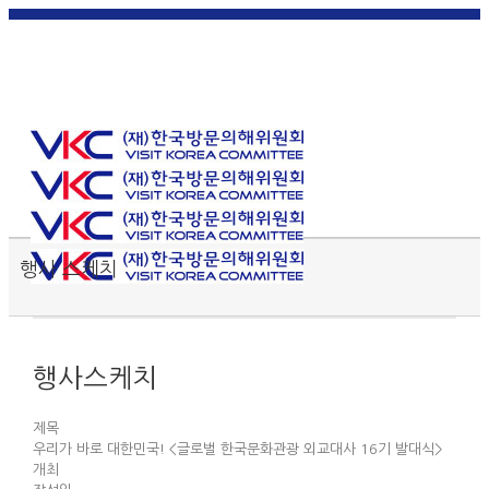
한국
English
|
日本
简体中
繁體中
어
|
語
|
文
|
文
Toggle SlidingBar Area
행사 스케치
행사스케치
제목
우리가 바로 대한민국! <글로벌 한국문화관광 외교대사 16기 발대식>
개최