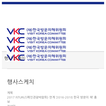
한국
English
|
日本
简体中
繁體中
어
|
語
|
文
|
文
Toggle SlidingBar Area
행사 스케치
행사스케치
제목
2017 FITUR(스페인관광박람회) 연계 ‘2016-2018 한국 방문의 해’ 홍
보