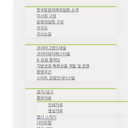
한국방문의해위원회 소개
이사회 구성
운영위원회 구성
조직도
오시는길
코리아그랜드세일
코리아뷰티페스티벌
K-관광 협력단
지방관광 특화상품 개발 및 운영
환영주간
스마트 관광안내시스템
공지/공고
홍보자료
인쇄자료
영상자료
행사 스케치
사이트맵