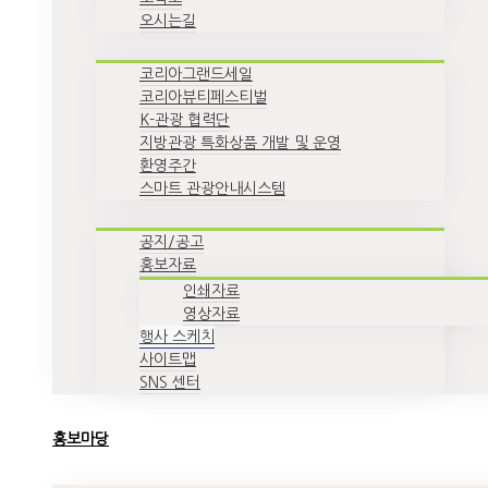
오시는길
코리아그랜드세일
코리아뷰티페스티벌
K-관광 협력단
지방관광 특화상품 개발 및 운영
환영주간
스마트 관광안내시스템
공지/공고
홍보자료
인쇄자료
영상자료
행사 스케치
사이트맵
SNS 센터
홍보마당