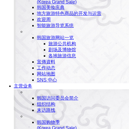
(Korea Grand Sale)
韩国美妆庆典
地方旅游特色商品的开发与运营
欢迎周
智能旅游导览系统
韩国旅游网站一览
旅游公共机构
剧场及博物馆
各地旅游信息
宣傳資料
工作动态
网站地图
SNS 中心
主营业务
韩国访问委员会简介
组织结构
来访路线
韩国购物季
(Korea Grand Sale)