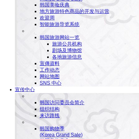
韩国美妆庆典
地方旅游特色商品的开发与运营
欢迎周
智能旅游导览系统
韩国旅游网站一览
旅游公共机构
剧场及博物馆
各地旅游信息
宣傳資料
工作动态
网站地图
SNS 中心
宣传中心
韩国访问委员会简介
组织结构
来访路线
韩国购物季
(Korea Grand Sale)