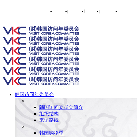
English
|
한국어
|
日本語
|
简体中文
|
繁體中文
Toggle SlidingBar Area
韩国访问年委员会
韩国访问委员会简介
组织结构
来访路线
韩国购物季