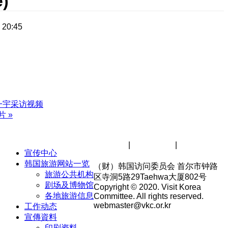
)
 20:45
一宇采访视频
片
»
网站地图
|
著作权政策
|
个人信息处
宣传中心
理方针
韩国旅游网站一览
（财）韩国访问委员会 首尔市钟路
旅游公共机构
区寺洞5路29Taehwa大厦802号
剧场及博物馆
Copyright © 2020. Visit Korea
各地旅游信息
Committee. All rights reserved.
webmaster@vkc.or.kr
工作动态
宣傳資料
印刷资料