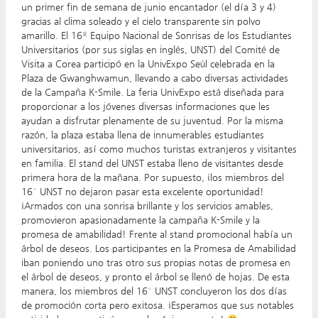
un primer fin de semana de junio encantador (el día 3 y 4)
gracias al clima soleado y el cielo transparente sin polvo
amarillo. El 16º Equipo Nacional de Sonrisas de los Estudiantes
Universitarios (por sus siglas en inglés, UNST) del Comité de
Visita a Corea participó en la UnivExpo Seúl celebrada en la
Plaza de Gwanghwamun, llevando a cabo diversas actividades
de la Campaña K-Smile. La feria UnivExpo está diseñada para
proporcionar a los jóvenes diversas informaciones que les
ayudan a disfrutar plenamente de su juventud. Por la misma
razón, la plaza estaba llena de innumerables estudiantes
universitarios, así como muchos turistas extranjeros y visitantes
en familia. El stand del UNST estaba lleno de visitantes desde
primera hora de la mañana. Por supuesto, ¡los miembros del
16° UNST no dejaron pasar esta excelente oportunidad!
¡Armados con una sonrisa brillante y los servicios amables,
promovieron apasionadamente la campaña K-Smile y la
promesa de amabilidad! Frente al stand promocional había un
árbol de deseos. Los participantes en la Promesa de Amabilidad
iban poniendo uno tras otro sus propias notas de promesa en
el árbol de deseos, y pronto el árbol se llenó de hojas. De esta
manera, los miembros del 16° UNST concluyeron los dos días
de promoción corta pero exitosa. ¡Esperamos que sus notables