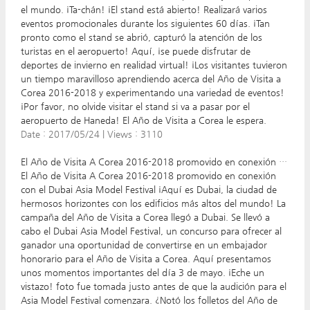
el mundo. ¡Ta-chán! ¡El stand está abierto! Realizará varios
eventos promocionales durante los siguientes 60 días. ¡Tan
pronto como el stand se abrió, capturó la atención de los
turistas en el aeropuerto! Aquí, ¡se puede disfrutar de
deportes de invierno en realidad virtual! ¡Los visitantes tuvieron
un tiempo maravilloso aprendiendo acerca del Año de Visita a
Corea 2016-2018 y experimentando una variedad de eventos!
¡Por favor, no olvide visitar el stand si va a pasar por el
aeropuerto de Haneda! El Año de Visita a Corea le espera.
Date :
2017/05/24
|
Views :
3110
El Año de Visita A Corea 2016-2018 promovido en conexión con el Dubai Asia Model Festival
El Año de Visita A Corea 2016-2018 promovido en conexión
con el Dubai Asia Model Festival ¡Aquí es Dubai, la ciudad de
hermosos horizontes con los edificios más altos del mundo! La
campaña del Año de Visita a Corea llegó a Dubai. Se llevó a
cabo el Dubai Asia Model Festival, un concurso para ofrecer al
ganador una oportunidad de convertirse en un embajador
honorario para el Año de Visita a Corea. Aquí presentamos
unos momentos importantes del día 3 de mayo. ¡Eche un
vistazo! foto fue tomada justo antes de que la audición para el
Asia Model Festival comenzara. ¿Notó los folletos del Año de