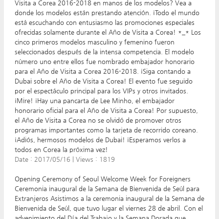
Visita a Corea 2016-2018 en manos de los modelos? Vea a
donde los modelos están prestando atención. ¡Todo el mundo
está escuchando con entusiasmo las promociones especiales
ofrecidas solamente durante el Año de Visita a Corea! *_* Los
cinco primeros modelos masculino y femenino fueron
seleccionados después de la intensa competencia. El modelo
número uno entre ellos fue nombrado embajador honorario
para el Año de Visita a Corea 2016-2018. ¡Siga contando a
Dubai sobre el Año de Visita a Corea! El evento fue seguido
por el espectáculo principal para los VIPs y otros invitados.
¡Mire! ¡Hay una pancarta de Lee Minho, el embajador
honorario oficial para el Año de Visita a Corea! Por supuesto,
el Año de Visita a Corea no se olvidó de promover otros
programas importantes como la tarjeta de recorrido coreano.
¡Adiós, hermosos modelos de Dubai! ¡Esperamos verlos a
todos en Corea la próxima vez!
Date :
2017/05/16
|
Views :
1819
Opening Ceremony of Seoul Welcome Week for Foreigners
Ceremonia inaugural de la Semana de Bienvenida de Seúl para
Extranjeros Asistimos a la ceremonia inaugural de la Semana de
Bienvenida de Seúl, que tuvo lugar el viernes 28 de abril. Con el
advenimiento del Día del Trabajo y la Semana Dorada que