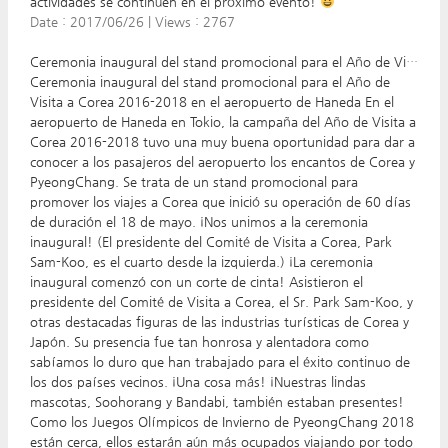
actividades se continúen en el próximo evento!
Date :
2017/06/26
|
Views :
2767
Ceremonia inaugural del stand promocional para el Año de Visita a Corea 2016-2018 en el aeropuerto de Haneda
Ceremonia inaugural del stand promocional para el Año de
Visita a Corea 2016-2018 en el aeropuerto de Haneda En el
aeropuerto de Haneda en Tokio, la campaña del Año de Visita a
Corea 2016-2018 tuvo una muy buena oportunidad para dar a
conocer a los pasajeros del aeropuerto los encantos de Corea y
PyeongChang. Se trata de un stand promocional para
promover los viajes a Corea que inició su operación de 60 días
de duración el 18 de mayo. ¡Nos unimos a la ceremonia
inaugural! (El presidente del Comité de Visita a Corea, Park
Sam-Koo, es el cuarto desde la izquierda.) ¡La ceremonia
inaugural comenzó con un corte de cinta! Asistieron el
presidente del Comité de Visita a Corea, el Sr. Park Sam-Koo, y
otras destacadas figuras de las industrias turísticas de Corea y
Japón. Su presencia fue tan honrosa y alentadora como
sabíamos lo duro que han trabajado para el éxito continuo de
los dos países vecinos. ¡Una cosa más! ¡Nuestras lindas
mascotas, Soohorang y Bandabi, también estaban presentes!
Como los Juegos Olímpicos de Invierno de PyeongChang 2018
están cerca, ellos estarán aún más ocupados viajando por todo