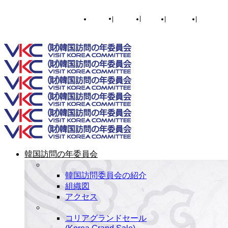
English
|
한국어
|
日本語
|
简体中文
|
繁體中文
Toggle SlidingBar Area
韓国訪問の年委員会
韓国訪問委員会の紹介
組織図
アクセス
コリアグランドセール