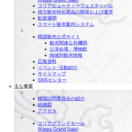
(Korea Grand Sale)
コリアビューティーフェスティバル
地方観光特化商品の開発および運営
歓迎週間
スマート観光案内システム
韓国観光公式サイト
観光関連公共機関
公演会場・博物館
地域別観光情報
広報資料
イベント･活動紹介
サイトマップ
SNSセンター
主な事業
韓国訪問委員会の紹介
組織図
アクセス
コリアグランドセール
(Korea Grand Sale)