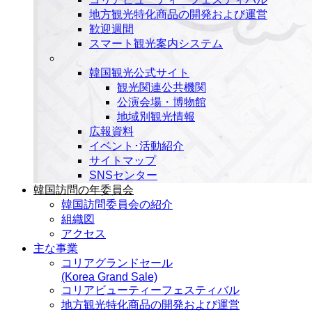
地方観光特化商品の開発および運営
歓迎週間
スマート観光案内システム
韓国観光公式サイト
観光関連公共機関
公演会場・博物館
地域別観光情報
広報資料
イベント･活動紹介
サイトマップ
SNSセンター
韓国訪問の年委員会
韓国訪問委員会の紹介
組織図
アクセス
主な事業
コリアグランドセール
(Korea Grand Sale)
コリアビューティーフェスティバル
地方観光特化商品の開発および運営