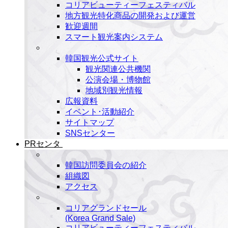
コリアビューティーフェスティバル
地方観光特化商品の開発および運営
歓迎週間
スマート観光案内システム
韓国観光公式サイト
観光関連公共機関
公演会場・博物館
地域別観光情報
広報資料
イベント･活動紹介
サイトマップ
SNSセンター
PRセンタ
韓国訪問委員会の紹介
組織図
アクセス
コリアグランドセール
(Korea Grand Sale)
コリアビューティーフェスティバル