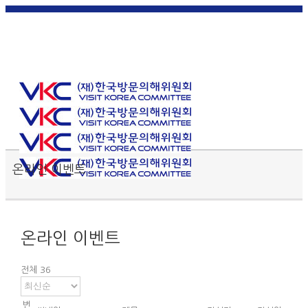
한국
English
|
日本
简体中
繁體中
어
|
語
|
文
|
文
Toggle SlidingBar Area
온라인 이벤트
온라인 이벤트
전체 36
번