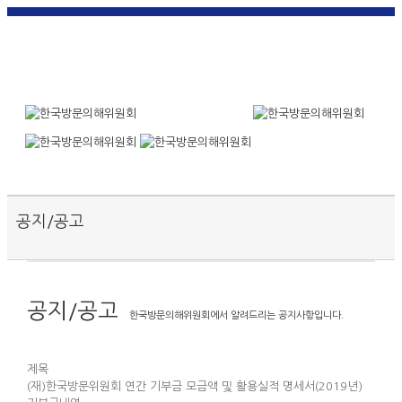
한국
English
|
日本
简体中
繁體中
어
|
語
|
文
|
文
Toggle SlidingBar Area
공지/공고
공지/공고
한국방문의해위원회에서 알려드리는 공지사항입니다.
제목
(재)한국방문위원회 연간 기부금 모금액 및 활용실적 명세서(2019년)