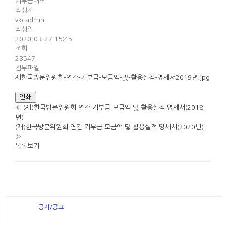
기부금내역
작성자
vkcadmin
작성일
2020-03-27 15:45
조회
23547
첨부파일
재한국방문위원회-연간-기부금-모금액-및-활용실적-명세서2019년.jpg
인쇄
«
(재)한국방문위원회 연간 기부금 모금액 및 활용실적 명세서(2018
년)
(재)한국방문위원회 연간 기부금 모금액 및 활용실적 명세서(2020년)
»
목록보기
공지/공고