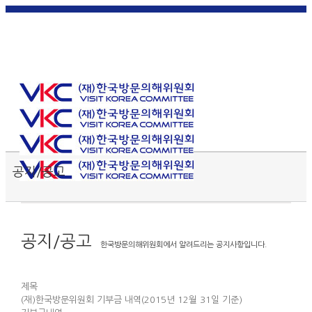
한국
English
|
日本
简体中
繁體中
어
|
語
|
文
|
文
Toggle SlidingBar Area
공지/공고
공지/공고
한국방문의해위원회에서 알려드리는 공지사항입니다.
제목
(재)한국방문위원회 기부금 내역(2015년 12월 31일 기준)