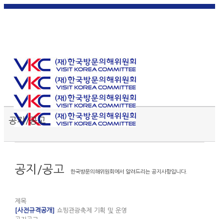
한국
English
|
日本
简体中
繁體中
어
|
語
|
文
|
文
Toggle SlidingBar Area
공지/공고
공지/공고
한국방문의해위원회에서 알려드리는 공지사항입니다.
제목
[사전규격공개]
쇼핑관광축제 기획 및 운영