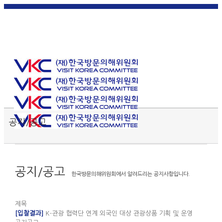
한국
English
|
日本
简体中
繁體中
어
|
語
|
文
|
文
Toggle SlidingBar Area
공지/공고
공지/공고
한국방문의해위원회에서 알려드리는 공지사항입니다.
제목
[입찰결과]
K-관광 협력단 연계 외국인 대상 관광상품 기획 및 운영