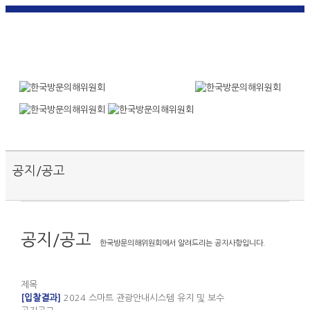
한국
English
|
日本
简体中
繁體中
어
|
語
|
文
|
文
Toggle SlidingBar Area
공지/공고
공지/공고
한국방문의해위원회에서 알려드리는 공지사항입니다.
제목
[입찰결과]
2024 스마트 관광안내시스템 유지 및 보수