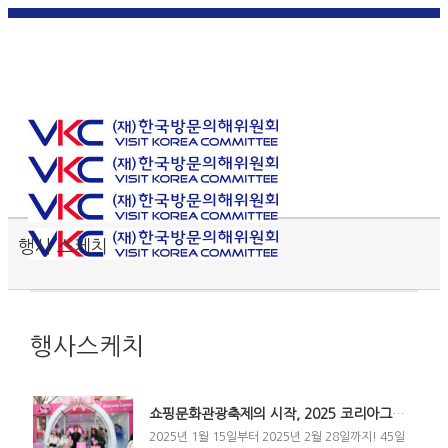
한국
English
|
日本
简体中
繁體中
어
|
語
|
文
|
文
Toggle SlidingBar Area
행사 스케치
행사스케치
쇼핑문화관광축제의 시작, 2025 코리아그랜드세일 개막 행사 현장 속으로!
2025년 1월 15일부터 2025년 2월 28일까지! 45일