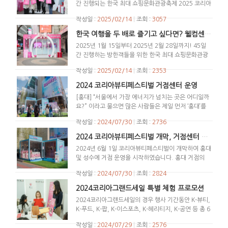
간 진행되는 한국 최대 쇼핑문화관광축제 2025 코리아
그랜드세일이 드디어 시작되었습니다! 명동 온드림 소
작성일 :
2025/02/14
|
조회 :
3057
사이어티에서 2025 코리아그랜드세일 개막행사가 열
렸습니다. 무려 코리아그랜드세일 행사의 성공적인 개
한국 여행을 두 배로 즐기고 싶다면? 웰컴센터로!
최를 위해 차관님이 방문해 주셨답니다! 2025 코리아
2025년 1월 15일부터 2025년 2월 28일까지! 45일
그랜드세일의 풍성한 혜택과 방한객들을 위한 웰컴 센
간 진행하는 방한객들을 위한 한국 최대 쇼핑문화관광
터, 그리고 실제 편의서비스를 체험해본 생생한 후기까
축제, 2025 코리아그랜드세일이 돌아왔습니다! 한국
지! 알찬 정보가 가득했던 개막식 현장 속으로 함께해
작성일 :
2025/02/14
|
조회 :
2353
의 항공·교통, 쇼핑, 숙박, 식·음료, 뷰티, 건강, 체험,
볼까요? 간담회 관광 관련 기업들과 한국에 방문한 외
편의서비스 등 다양한 부문에서 방한객을 위한 풍성한
2024 코리아뷰티페스티벌 거점센터 운영
국인이 모여 2025 코리아그랜드세일의 주요 혜택과 서
혜택을 제공하고 있으니 한국을 여행하는 관광객이라
비스 체험 후기를 나누는 간담회를 진행했어요. 쇼핑
[홍대] “서울에서 가장 에너지가 넘치는 곳은 어디일까
면 코리아그랜드세일이 준비한 혜택을 절대 놓치지 마
혜택부터 관광정보 모두에게 알찬 시간이 되었던 개막
요?” 이라고 물으면 많은 사람들은 제일 먼저 ‘홍대’를
세요! 코리아그랜드세일 웰컴센터 이번 겨울, 한국을
행사였습니다! 현장투어 간담회 후에는 2025 코리아
떠올립니다. MZ세대의 꿈과 도전을 몸소 느낄 수 있는
방문한다면 무조건 들려야 할 핫플레이스! 코리아그랜
작성일 :
2024/07/30
|
조회 :
2736
그랜드세일 기간 동안 명동에 방문한 외국인 관광객이
홍대! 함께 만끽해 볼까요? 6월 1일부터 9일까지 홍대
드세일 웰컴센터를 소개합니다. ⓒ 코리아그랜드세일
경험할 수 있는 다양한 편의서비스를 올리브영, 슈마커
‘ㅎㄷ카페’ 야외 공간에서 K-Beauty를 다양하게 체험
2024 코리아뷰티페스티벌 개막, 거점센터 오픈
‘코리아그랜드세일 웰컴센터는 한국에 방문한 관광객
에서 경험하고 라인 프렌즈 스퀘어에 들러 다양한 상품
할 수 있는 특별한 팝업이 열렸습니다. 헤어&메이크업
들을 위해 여행 정보와 할인 혜택, 관광 서비스를 제공
2024년 6월 1일 코리아뷰티페스티벌이 개막하여 홍대
들을 구경하기도 했어요! 웰컴센터 투어 2025 코리아
터치업 서비스, 메이크업 컨설팅, 셀프 퍼스널컬러 진
하는 관광센터입니다. 웰컴센터에서는 코리아그랜드세
및 성수에 거점 운영을 시작하였습니다. 홍대 거점의
그랜드세일 축제 시작과 함께 문을 연 명동 웰컴센터 현
단 포토존, 디지털 타투 체험, 메이크업 시연 쇼까지!
일 참여기업 혜택을 키오스크로 쉽게 확인할 수 있고 정
경우 헤어/메이크업 테마로, 성수의 경우 패션 테마로
장! 하루 동안에도 많은 방문객들이 와줬는데요. 이번
Gen-Z의 아지트. 홍대 팝업에서 체험할 수 있는 특별
작성일 :
2024/07/30
|
조회 :
2824
보뿐만 아니라 짐 보관, 통역 서비스로 한국을 더 편리
다채로운 팝업이 운영되었습니다. 23-24 한국방문의
명동 웰컴센터 개관 후 첫 번째 방문객에게는 첫 방문
한 아름다움! 방문하신 분들이 함께 어울려 즐기고 나
하게 관광할 수 있어요! 또한, 다양한 체험 프로그램과
해 자원봉사단(K-여행메이트)은 코리아뷰티페스티벌
이벤트로 아주 특별한 웰컴키트를 선물해드렸답니다!
2024코리아그랜드세일 특별 체험 프로모션
누었습니다. [성수] 서울의 또 하나의 핫스팟! 성수에
현장에서만 참여 가능한 다양한 이벤트도 있어 K-콘텐
의 거점 운영이 시작됨을 알리고, 거점별 체험 프로그
이외에도 웰컴센터에는 AI 포토, 럭키크레인 등 방한객
는 어떤 다채로움이 있을까요? 성수하면 ‘패션’이라는
2024코리아그랜드세일의 경우 행사 기간동안 K-뷰티,
츠를 맘껏 즐기실 수 있답니다. 웰컴센터는 코리아그랜
램 및 운영의 주요내용 소개를 위해 당일 인스타그램 라
을 위한 다양한 이벤트 프로그램이 준비되어 있습니다.
단어를 빼놓을 수 없겠죠! 패션 마니아들의 성지라고도
K-푸드, K-팝, K-이스포츠, K-헤리티지, K-공연 등 총 6
드세일 축제 기간 동안만 운영하니 올 겨울엔 잊지 말고
이브 활동을 진행했는데요. 성수 거점의 K-패션 레시피
행사기간(1.15~2.28) 동안 매일 운영하는 웰컴센터에
불리는 성수에는 나 자신만의 개성을 맘껏 뽐내는 사람
가지로 다양한 테마 별 체험 프로모션을 진행하여 한국
꼭 들러보세요! 웰컴센터 방문 이벤트 ⓒ 코리아그
진단, 포토존 운영 및 화보 촬영, 포토키링&나만의 룩
서 더 많은 혜택을 즐기세요~ 올 겨울, 한국 여행을 계
작성일 :
2024/07/29
|
조회 :
2576
들을 만나 볼 수 있는데요. 성수에서 한국의 패션 트렌
을 방문한 외국인 관광객들에게 특별한 경험을 선사하