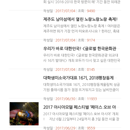
회 실시 '2016-2018 한국 방문의 해' 기간 동안 외래관
광객 증대를 위해 한국방문위원회는 언제나 많은 노력
작성일 :
2017/07/04
|
조회 :
9490
을 하고 있죠 !! 그 노력의 일환으로 지난 7월 3일, 서
울 중구 프레스센터 내 외신지원센터에서 베트남, 인도
제주도 남이섬에서 열린 노랑노랑노랑 축제!
네시아, 우즈베키스탄 등 아시아지역 주요 5개국의 기
제주도 남이섬에서 열린 노랑노랑노랑 축제 ! 여러분은
자단을 초청 외신 기자간담회를 개최했어요! 이날 간담
제주하면 뭐가 가장 먼저 떠오르시나요 ? 한라산, 흑돼
회에서는 '2016-2016 한국 방문의 해' 캠페인 소개 및
지, 멋진 바다 전망의 카페, 한라봉, 현무암 등등 정말
방문위의 주요 사업소개를 시작으로 외신들의 열띤 질
작성일 :
2017/07/04
|
조회 :
9174
무궁무진 다양한 키워드를 갖고 있는 제주도지만 저는
의응답 코너로 순서가 이어졌어요 ! 한국방문의해 캠페
그 중에서 ‘유채꽃’이 먼저 떠올라요 ! 제주하면 유채꽃,
우리가 바로 대한민국! <글로벌 한국문화관광 외교대사 16기 발대식> 개최
인의 효과, 한국방문위원회의 역할, 한국 관광편의서비
유채꽃 하면 노란색, 노란색하면 제주도가 저는 떠오르
스 시설의 현황, 한국의 안전문제, 도시화와 전통을 지
우리가 바로 대한민국! <글로벌 한국문화관광 외교대
더라구요 ㅎㅎ 그런데 이게 저만의 생각이 아니었던건
키는 것의 상호대립문제 등 정말 다양한 주제에 대해 관
사 16기 발대식> 개최 모두가 다시 찾고 싶은 대한민국
지 ?! 제주도에서 노랑축제가 열린다는 소식을 접하고
심을 보이시고 질문을 주셔서 정말 한국을 홍보할 수 있
을 만들기 위해한국방문위원회와 사이버외교사절단 반
방문위에서도 제주도 노랑축제장으로 냉큼 다녀와봤어
작성일 :
2017/07/04
|
조회 :
8145
는 좋은 시간이 됐어요
공식 기자간담회가 종료된
크가 뭉쳤습니다!그 화제의 현장 속으로 다녀왔습니다
요 ~ 제주 노랑축제에서 가장 먼저 눈에 띄었던 건 에너
이후에는 인도네시아 국영 TV프로그램에서 한국방문
~~ 바로 지난 6월 30일 금요일, 국립중앙박물관 대강
대학생미소국가대표 16기, 2018평창동계올림픽 성공기원 플래시몹 참가
지음료 ‘비타500’과 숙취해소음료 ‘레디큐’ 열매를 가득
위원회 한경아 사무국장님을 인터뷰해가기도 했어요 !
당에서치열한 경쟁률을 뚫고 선발 된글로벌 한국문화
맺은 이 노랑나무 !! 노랑축제 행사 콘셉트에 맞게 노랑
대학생미소국가대표 16기, 2018평창동계올림픽 성공
정말 널리널리 한국방문위원회 그리고 한국방문의해가
관광 외교대사 16기의 발대식이 있었어요 ! 이번 16기
노랑 빛을 띄는 이 음료 제조사에서 무상으로 1만병을
기원 플래시몹 참가 점점 뜨거워지고 있는 날씨만큼이
알려지고 있다는 사실이 감개무량 했어요~ 간담회가
는 총 212명이라고 하는데요서울/수도권뿐만 아니라
기증했다고 하네요~ 대단해요!! 방문위에서도 질 수
나 2018평창동계올림픽에 대한 관심도 후끈 달아오르
끝난 후 한국의 매력에 푹 빠졌다는 해외언론인분들 !!
부산, 대구, 등 전국 각지에서 모인 외교대사들 ! 한경
작성일 :
2017/06/30
|
조회 :
11933
없죠 ? 좋은 행사인 만큼 방문위는 어떤 행사를 준비할
고 있죠 >< ? 미소국가대표 16기 친구들이 얼마 남지
다같이 하트를 그리며 단체샷~! 더 많은 외국인 관광객
아 한국방문위원회 사무국장님께서새롭게 활동을 하게
까하다가 많은 내국인들이 참여하는 행사인만큼 ‘친절
않은 2018평창동계올림픽 성공을 기원하고자 지난 6
들에게 '2016-2018 한국 방문의 해'가 그리고 한국이
2017 아시아모델 페스티벌 ‘페이스 오브 아시아’ 개최 !
될 16기 친구들에게격려와 응원의 메세지를 남겨주셨
서약’ 캠페인을 진행하기로 했어요 ! 좋은 취지의 캠페
월 29일 목요일, '모이자! 대한민국 국회와 함께하는
알려졌으면 좋겠네요 그 일에 한국방문위원회가 언제
어요~ 이어 한국방문위원회의 소개와 함께 한국문화관
2017 아시아모델 페스티벌 ‘페이스 오브 아시아’ 개최
인인만큼 기대했던 것 보다 훨씬 많은 분들이 적극적으
2017평창동계올림픽 성공 개최 플래시몹'에 참여 했다
나 앞장서겠습니다~!
광 외교대사로서 갖춰야 할태도 (K스마일, 글로벌 에티
! 지난 6월 22일부터 24일까지 총 3일 동안 서울 장
로 동참해 주셔서 정말 기뻤답니다. 행사장에는 제주도
고 해요~! 약 20여명의 미소국가대표를 포함한 비보잉
켓 등)에 대한 특강이 진행되었는데요~모두가 집중하
충체육관에서는2017아시아모델페스티벌 '페이스오브
남이섬의 대표님이신 강우현 대표님이 계속 상주해 계
팀, 치어리딩팀, 그리고 수호랑과 반다비까지 100명의
작성일 :
2017/06/29
|
조회 :
9559
며 경청하는 모습이 보기 좋았어요 ~! 식사 후엔 국립
아시아' 가 개최되었어요! 행사를 위해 일본, 중국, 홍