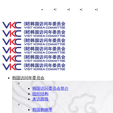
English
|
한국어
|
日本語
|
简体中文
|
繁體中文
Toggle SlidingBar Area
韩国访问年委员会
韩国访问委员会简介
组织结构
来访路线
韩国购物季