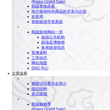
(Korea Grand Sale)
韩国美妆庆典
地方旅游特色商品的开发与运营
欢迎周
智能旅游导览系统
韩国旅游网站一览
旅游公共机构
剧场及博物馆
各地旅游信息
宣傳資料
工作动态
网站地图
SNS 中心
主营业务
韩国访问委员会简介
组织结构
来访路线
韩国购物季
(Korea Grand Sale)