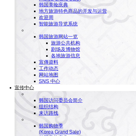
韩国美妆庆典
地方旅游特色商品的开发与运营
欢迎周
智能旅游导览系统
韩国旅游网站一览
旅游公共机构
剧场及博物馆
各地旅游信息
宣傳資料
工作动态
网站地图
SNS 中心
宣传中心
韩国访问委员会简介
组织结构
来访路线
韩国购物季
(Korea Grand Sale)