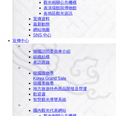
觀光相關公共機構
表演場館與博物館
各地區觀光資訊
宣傳資料
最新動態
網站地圖
SNS 中心
宣傳中心
韓國訪問委員會介紹
組織結構
來訪路線
韓國購物季
Korea Grand Sale
韓國美妝季
地方旅遊特色商品開發及營運
歡迎週
智慧觀光導覽系統
國內觀光代表網站
觀光相關公共機構