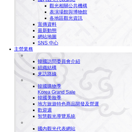
觀光相關公共機構
表演場館與博物館
各地區觀光資訊
宣傳資料
最新動態
網站地圖
SNS 中心
主營業務
韓國訪問委員會介紹
組織結構
來訪路線
韓國購物季
Korea Grand Sale
韓國美妝季
地方旅遊特色商品開發及營運
歡迎週
智慧觀光導覽系統
國內觀光代表網站