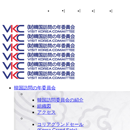
English
|
한국어
|
日本語
|
简体中文
|
繁體中文
Toggle SlidingBar Area
韓国訪問の年委員会
韓国訪問委員会の紹介
組織図
アクセス
コリアグランドセール