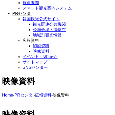
歓迎週間
スマート観光案内システム
PRセンタ
韓国観光公式サイト
観光関連公共機関
公演会場・博物館
地域別観光情報
広報資料
印刷資料
映像資料
イベント･活動紹介
サイトマップ
SNSセンター
映像資料
Home
-
PRセンタ
-
広報資料
-
映像資料
映像資料