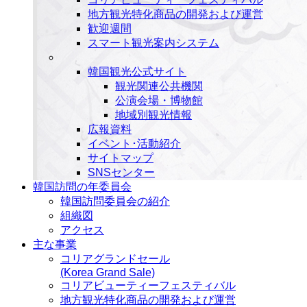
地方観光特化商品の開発および運営
歓迎週間
スマート観光案内システム
韓国観光公式サイト
観光関連公共機関
公演会場・博物館
地域別観光情報
広報資料
イベント･活動紹介
サイトマップ
SNSセンター
韓国訪問の年委員会
韓国訪問委員会の紹介
組織図
アクセス
主な事業
コリアグランドセール
(Korea Grand Sale)
コリアビューティーフェスティバル
地方観光特化商品の開発および運営