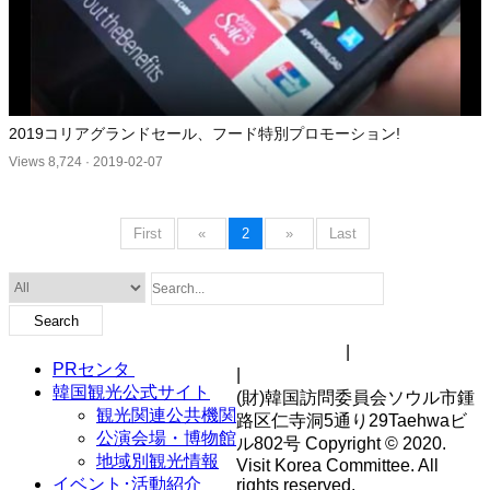
2019コリアグランドセール、フード特別プロモーション!
Views 8,724
·
2019-02-07
First
«
2
»
Last
Search
サイトマップ
|
著作権ポリシー
PRセンタ
|
個人情報処理方針
韓国観光公式サイト
(財)韓国訪問委員会ソウル市鍾
観光関連公共機関
路区仁寺洞5通り29Taehwaビ
公演会場・博物館
ル802号 Copyright © 2020.
地域別観光情報
Visit Korea Committee. All
イベント･活動紹介
rights reserved.