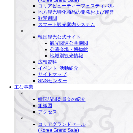
(Korea Grand Sale)
コリアビューティーフェスティバル
地方観光特化商品の開発および運営
歓迎週間
スマート観光案内システム
韓国観光公式サイト
観光関連公共機関
公演会場・博物館
地域別観光情報
広報資料
イベント･活動紹介
サイトマップ
SNSセンター
主な事業
韓国訪問委員会の紹介
組織図
アクセス
コリアグランドセール
(Korea Grand Sale)