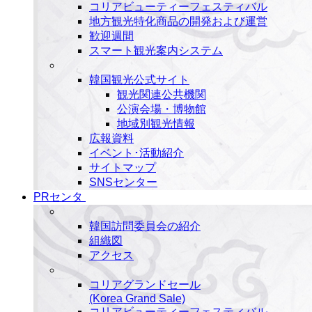
コリアビューティーフェスティバル
地方観光特化商品の開発および運営
歓迎週間
スマート観光案内システム
韓国観光公式サイト
観光関連公共機関
公演会場・博物館
地域別観光情報
広報資料
イベント･活動紹介
サイトマップ
SNSセンター
PRセンタ
韓国訪問委員会の紹介
組織図
アクセス
コリアグランドセール
(Korea Grand Sale)
コリアビューティーフェスティバル